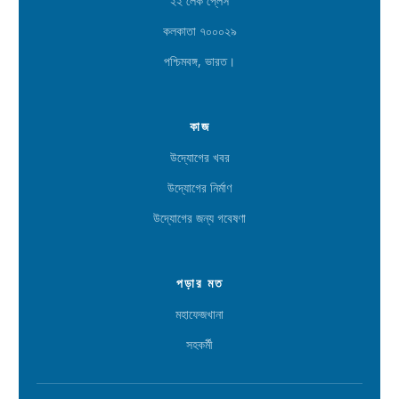
২২ লেক প্লেস
কলকাতা ৭০০০২৯
পশ্চিমবঙ্গ, ভারত।
কাজ
উদ্যোগের খবর
উদ্যোগের নির্মাণ
উদ্যোগের জন্য গবেষণা
পড়ার মত
মহাফেজখানা
সহকর্মী